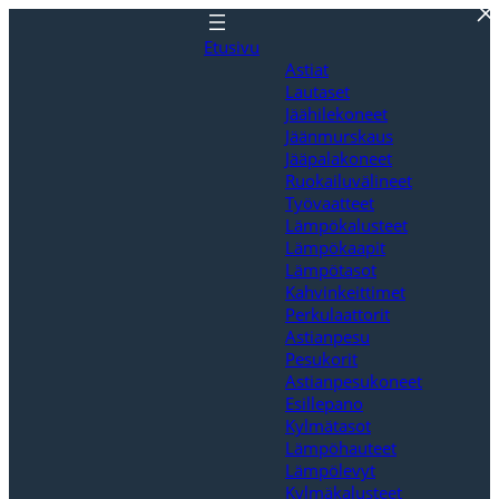
Siirry
sisältöön
Etusivu
Astiat
Lautaset
Jäähilekoneet
Jäänmurskaus
Jääpalakoneet
Ruokailuvälineet
Työvaatteet
Lämpökalusteet
Lämpökaapit
Lämpötasot
Kahvinkeittimet
Perkulaattorit
Astianpesu
Pesukorit
Astianpesukoneet
Esillepano
Kylmätasot
Lämpöhauteet
Lämpölevyt
Kylmäkalusteet