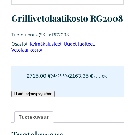
Grillivetolaatikosto RG2008
Tuotetunnus (SKU):
RG2008
Osastot:
Kylmäkalusteet
,
Uudet tuotteet
,
Vetolaatikostot
2715,00
€
2163,35
€
(alv 25,5%)
(alv. 0%)
Grillivetolaatikosto
Lisää tarjouspyyntöön
RG2008
määrä
Tuotekuvaus
Tuotekuvaus