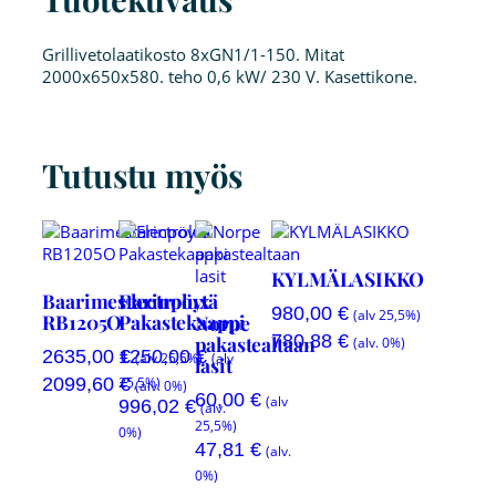
Grillivetolaatikosto 8xGN1/1-150. Mitat
2000x650x580. teho 0,6 kW/ 230 V. Kasettikone.
Tutustu myös
KYLMÄLASIKKO
Baarimestarinpöytä
Electrolux
980,00
€
(alv 25,5%)
RB1205O
Pakastekaappi
Norpe
780,88
€
pakastealtaan
(alv. 0%)
2635,00
1250,00
€
€
(alv 25,5%)
(alv
lasit
2099,60
€
25,5%)
(alv. 0%)
60,00
€
(alv
996,02
€
(alv.
25,5%)
0%)
47,81
€
(alv.
0%)