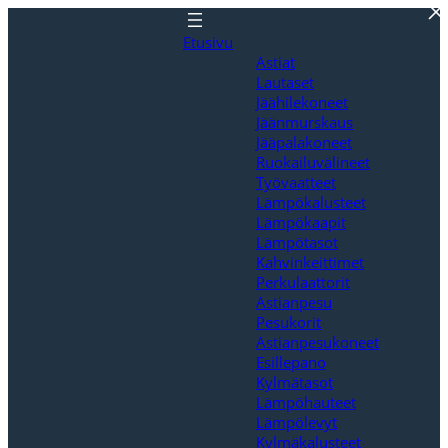
Siirry
sisältöön
Etusivu
Astiat
Lautaset
Jäähilekoneet
Jäänmurskaus
Jääpalakoneet
Ruokailuvälineet
Työvaatteet
Lämpökalusteet
Lämpökaapit
Lämpötasot
Kahvinkeittimet
Perkulaattorit
Astianpesu
Pesukorit
Astianpesukoneet
Esillepano
Kylmätasot
Lämpöhauteet
Lämpölevyt
Kylmäkalusteet