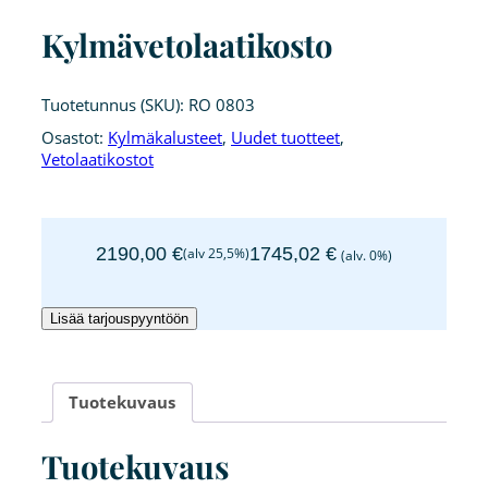
Kylmävetolaatikosto
Tuotetunnus (SKU):
RO 0803
Osastot:
Kylmäkalusteet
,
Uudet tuotteet
,
Vetolaatikostot
2190,00
€
1745,02
€
(alv 25,5%)
(alv. 0%)
Kylmävetolaatikosto
Lisää tarjouspyyntöön
määrä
Tuotekuvaus
Tuotekuvaus