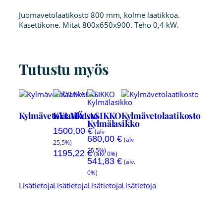
Juomavetolaatikosto 800 mm, kolme laatikkoa.
Kasettikone. Mitat 800x650x900. Teho 0,4 kW.
Tutustu myös
Kylmävetolaatikosto
KYLMÄLASIKKO
Kylmävetolaatikosto
Kylmälasikko
1500,00
€
(alv
680,00
€
(alv
25,5%)
25,5%)
1195,22
€
(alv. 0%)
541,83
€
(alv.
0%)
Lisätietoja
Lisätietoja
Lisätietoja
Lisätietoja