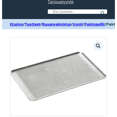
Tarjouspyyntö
Etsi
Etusivu
/
Tuotteet
/
Ruuanvalmistus
/
Uunit
/
Paistopellit
/
Paisto