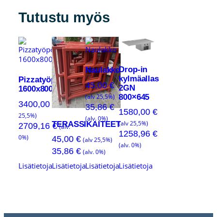
Tutustu myös
Drop-in
Naulakko
kylmäallas
Pizzatyöpöytä
45,00
€
2GN
1600x800x900
800×645
(alv 25,5%)
3400,00
€
(alv
35,86
€
1580,00
€
25,5%)
(alv. 0%)
TERASSIKAITEET
(alv 25,5%)
2709,16
€
(alv.
1258,96
€
0%)
45,00
€
(alv 25,5%)
(alv. 0%)
35,86
€
(alv. 0%)
Lisätietoja
Lisätietoja
Lisätietoja
Lisätietoja