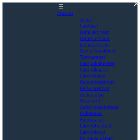
Siirry
sisältöön
Etusivu
Astiat
Lautaset
Jäähilekoneet
Jäänmurskaus
Jääpalakoneet
Ruokailuvälineet
Työvaatteet
Lämpökalusteet
Lämpökaapit
Lämpötasot
Kahvinkeittimet
Perkulaattorit
Astianpesu
Pesukorit
Astianpesukoneet
Esillepano
Kylmätasot
Lämpöhauteet
Lämpölevyt
Kylmäkalusteet