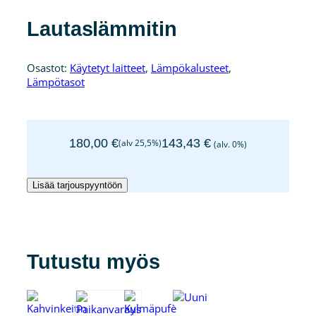
Lautaslämmitin
Osastot:
Käytetyt laitteet
,
Lämpökalusteet
,
Lämpötasot
180,00
€
143,43
€
(alv 25,5%)
(alv. 0%)
Lautaslämmitin
Lisää tarjouspyyntöön
määrä
Tutustu myös