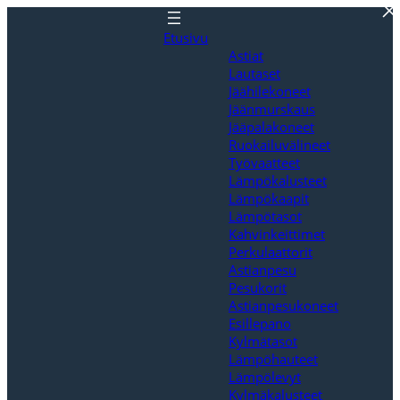
Siirry
sisältöön
Etusivu
Astiat
Lautaset
Jäähilekoneet
Jäänmurskaus
Jääpalakoneet
Ruokailuvälineet
Työvaatteet
Lämpökalusteet
Lämpökaapit
Lämpötasot
Kahvinkeittimet
Perkulaattorit
Astianpesu
Pesukorit
Astianpesukoneet
Esillepano
Kylmätasot
Lämpöhauteet
Lämpölevyt
Kylmäkalusteet