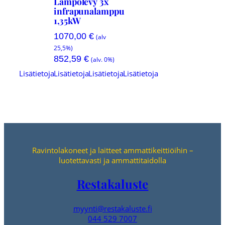
Lämpölevy 3x
infrapunalamppu
1,35kW
1070,00
€
(alv
25,5%)
852,59
€
(alv. 0%)
Lisätietoja
Lisätietoja
Lisätietoja
Lisätietoja
Ravintolakoneet ja laitteet ammattikeittiöihin –
luotettavasti ja ammattitaidolla
Restakaluste
myynti@restakaluste.fi
044 529 7007