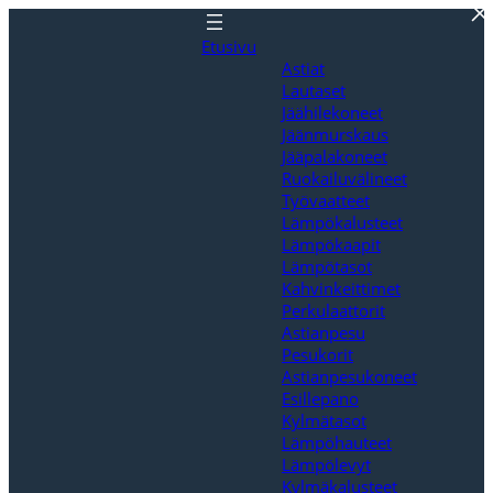
Siirry
sisältöön
Etusivu
Astiat
Lautaset
Jäähilekoneet
Jäänmurskaus
Jääpalakoneet
Ruokailuvälineet
Työvaatteet
Lämpökalusteet
Lämpökaapit
Lämpötasot
Kahvinkeittimet
Perkulaattorit
Astianpesu
Pesukorit
Astianpesukoneet
Esillepano
Kylmätasot
Lämpöhauteet
Lämpölevyt
Kylmäkalusteet