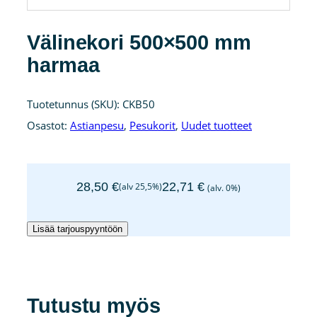
Välinekori 500×500 mm
harmaa
Tuotetunnus (SKU):
CKB50
Osastot:
Astianpesu
,
Pesukorit
,
Uudet tuotteet
28,50
€
22,71
€
(alv 25,5%)
(alv. 0%)
Välinekori
Lisää tarjouspyyntöön
500×500
mm
harmaa
määrä
Tutustu myös