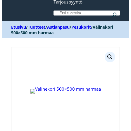
Tarjouspyyntö
Etsi
Etusivu
/
Tuotteet
/
Astianpesu
/
Pesukorit
/
Välinekori
500×500 mm harmaa